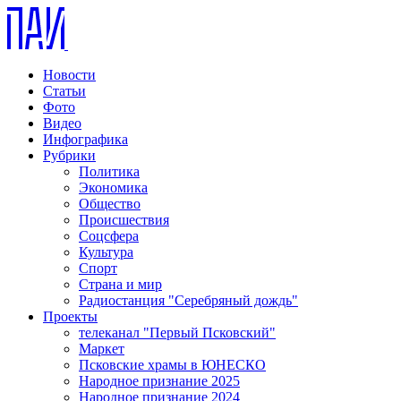
Новости
Статьи
Фото
Видео
Инфографика
Рубрики
Политика
Экономика
Общество
Происшествия
Соцсфера
Культура
Спорт
Страна и мир
Радиостанция "Серебряный дождь"
Проекты
телеканал "Первый Псковский"
Маркет
Псковские храмы в ЮНЕСКО
Народное признание 2025
Народное признание 2024