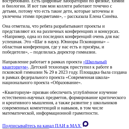
востребовано. Есть цифровые лаборатории по физике, химии
и биологии. И вот там мои коллеги работают точечно с
детьми, потому что есть такие дети, которые заточены и
увлечены этими предметами», – рассказала Елена Синёва.
Она отметила, что ребята разрабатывают проекты и
представляют их на различных конференциях и конкурсах.
«Например, одна из последних конференций очень для нас
успешная. Это «Шаг в науку. Юниоры Псковщины» –
областная конференция, где у нас есть и призёры, и
победители», – поделилась директор гимназии.
Направление работает в рамках проекта
«Школьный
кванториум»
. Детский технопарк приступил к работе в
псковской гимназии № 29 в 2023 году. Площадка была создана
в рамках федерального проекта «Современная школа»
национального проекта «Образование».
«Кванториум» призван обеспечить углублённое изучение
естественно-научных предметов, формирование критического
и креативного мышления, а также развитие у школьников
современных компетенций и навыков, в том числе
математической, информационной грамотности.
Подписывайтесь на канал ПАИ в MAХ