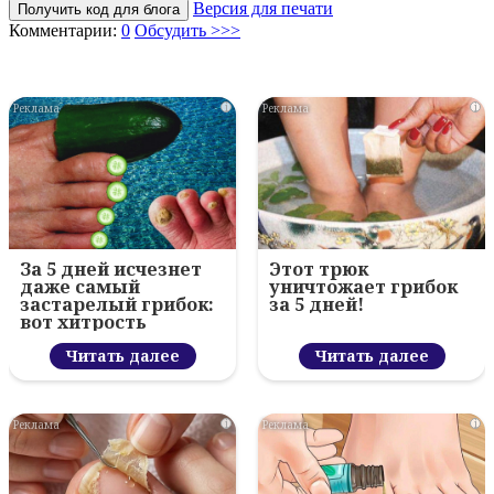
Версия для печати
Получить код для блога
Комментарии:
0
Обсудить >>>
i
i
За 5 дней исчезнет
Этот трюк
даже самый
уничтожает грибок
застарелый грибок:
за 5 дней!
вот хитрость
Читать далее
Читать далее
i
i