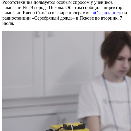
Робототехника пользуется особым спросом у учеников
гимназии № 29 города Пскова. Об этом сообщила директор
гимназии Елена Синёва в эфире программы
«Оглавление»
на
радиостанции «Серебряный дождь» в Пскове во вторник, 7
июля.