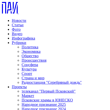
Новости
Статьи
Фото
Видео
Инфографика
Рубрики
Политика
Экономика
Общество
Происшествия
Соцсфера
Культура
Спорт
Страна и мир
Радиостанция "Серебряный дождь"
Проекты
телеканал "Первый Псковский"
Маркет
Псковские храмы в ЮНЕСКО
Народное признание 2025
Народное признание 2024