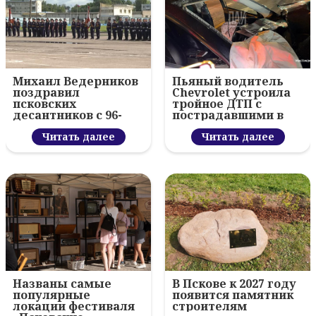
Михаил Ведерников
Пьяный водитель
поздравил
Chevrolet устроила
псковских
тройное ДТП с
десантников с 96-
пострадавшими в
летием ВДВ и
Пскове
вручил награды
Читать далее
Читать далее
Названы самые
В Пскове к 2027 году
популярные
появится памятник
локации фестиваля
строителям