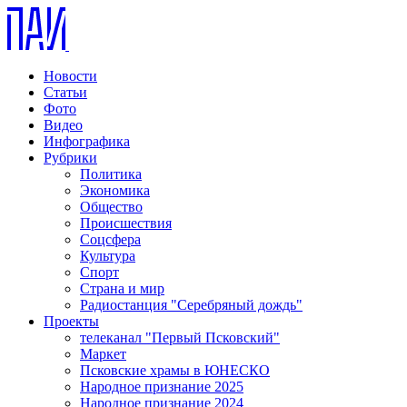
Новости
Статьи
Фото
Видео
Инфографика
Рубрики
Политика
Экономика
Общество
Происшествия
Соцсфера
Культура
Спорт
Страна и мир
Радиостанция "Серебряный дождь"
Проекты
телеканал "Первый Псковский"
Маркет
Псковские храмы в ЮНЕСКО
Народное признание 2025
Народное признание 2024