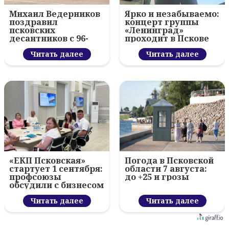
Михаил Ведерников
Ярко и незабываемо:
поздравил
концерт группы
псковских
«Ленинград»
десантников с 96-
проходит в Пскове
летием ВДВ и
вручил награды
Читать далее
Читать далее
«ЕКП Псковская»
Погода в Псковской
стартует 1 сентября:
области 7 августа:
профсоюзы
до +25 и грозы
обсудили с бизнесом
новый цифровой
проект
Читать далее
Читать далее