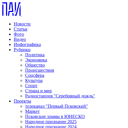
Новости
Статьи
Фото
Видео
Инфографика
Рубрики
Политика
Экономика
Общество
Происшествия
Соцсфера
Культура
Спорт
Страна и мир
Радиостанция "Серебряный дождь"
Проекты
телеканал "Первый Псковский"
Маркет
Псковские храмы в ЮНЕСКО
Народное признание 2025
Народное признание 2024