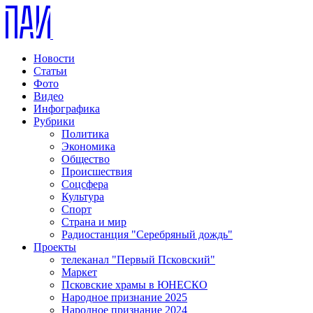
Новости
Статьи
Фото
Видео
Инфографика
Рубрики
Политика
Экономика
Общество
Происшествия
Соцсфера
Культура
Спорт
Страна и мир
Радиостанция "Серебряный дождь"
Проекты
телеканал "Первый Псковский"
Маркет
Псковские храмы в ЮНЕСКО
Народное признание 2025
Народное признание 2024