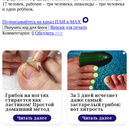
17 человек, рабочие – три человека, инвалиды – три человека
и один ребёнок.
Подписывайтесь на канал ПАИ в MAХ
Версия для печати
Получить код для блога
Комментарии:
0
Обсудить >>>
i
i
Грибок на ногтях
За 5 дней исчезнет
стирается как
даже самый
ластиком! Простой
застарелый грибок:
домашний метод
вот хитрость
Читать далее
Читать далее