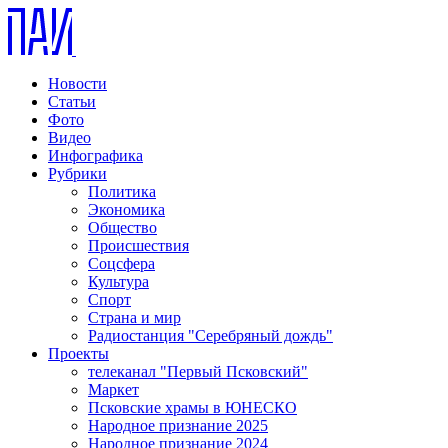
Новости
Статьи
Фото
Видео
Инфографика
Рубрики
Политика
Экономика
Общество
Происшествия
Соцсфера
Культура
Спорт
Страна и мир
Радиостанция "Серебряный дождь"
Проекты
телеканал "Первый Псковский"
Маркет
Псковские храмы в ЮНЕСКО
Народное признание 2025
Народное признание 2024