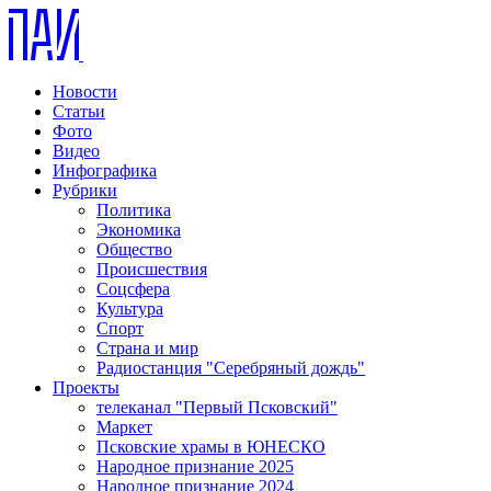
Новости
Статьи
Фото
Видео
Инфографика
Рубрики
Политика
Экономика
Общество
Происшествия
Соцсфера
Культура
Спорт
Страна и мир
Радиостанция "Серебряный дождь"
Проекты
телеканал "Первый Псковский"
Маркет
Псковские храмы в ЮНЕСКО
Народное признание 2025
Народное признание 2024