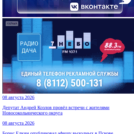
08 августа 2026
Депутат Андрей Козлов провёл встречи с жителями
Новосокольнического округа
08 августа 2026
Борис Елкин опубликовал афишу выходных в Пскове