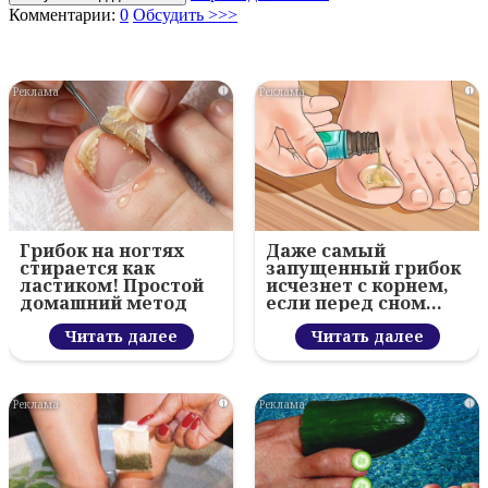
Комментарии:
0
Обсудить >>>
i
i
Грибок на ногтях
Даже самый
стирается как
запущенный грибок
ластиком! Простой
исчезнет с корнем,
домашний метод
если перед сном…
Читать далее
Читать далее
i
i