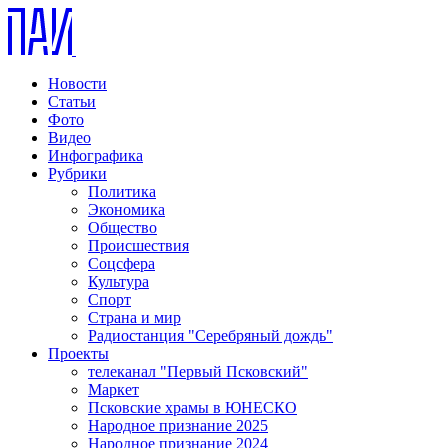
Новости
Статьи
Фото
Видео
Инфографика
Рубрики
Политика
Экономика
Общество
Происшествия
Соцсфера
Культура
Спорт
Страна и мир
Радиостанция "Серебряный дождь"
Проекты
телеканал "Первый Псковский"
Маркет
Псковские храмы в ЮНЕСКО
Народное признание 2025
Народное признание 2024