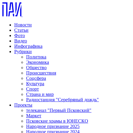
Новости
Статьи
Фото
Видео
Инфографика
Рубрики
Политика
Экономика
Общество
Происшествия
Соцсфера
Культура
Спорт
Страна и мир
Радиостанция "Серебряный дождь"
Проекты
телеканал "Первый Псковский"
Маркет
Псковские храмы в ЮНЕСКО
Народное признание 2025
Народное признание 2024