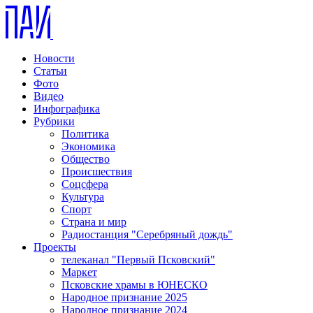
Новости
Статьи
Фото
Видео
Инфографика
Рубрики
Политика
Экономика
Общество
Происшествия
Соцсфера
Культура
Спорт
Страна и мир
Радиостанция "Серебряный дождь"
Проекты
телеканал "Первый Псковский"
Маркет
Псковские храмы в ЮНЕСКО
Народное признание 2025
Народное признание 2024