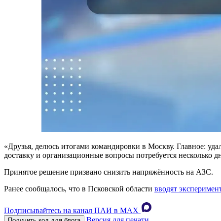
«Друзья, делюсь итогами командировки в Москву. Главное: уда
доставку и организационные вопросы потребуется несколько д
Принятое решение призвано снизить напряжённость на АЗС.
Ранее сообщалось, что в Псковской области
вводят эксперимен
Подписывайтесь на канал ПАИ в MAХ
Версия для печати
Получить код для блога