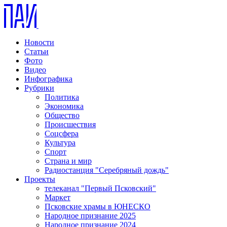
Новости
Статьи
Фото
Видео
Инфографика
Рубрики
Политика
Экономика
Общество
Происшествия
Соцсфера
Культура
Спорт
Страна и мир
Радиостанция "Серебряный дождь"
Проекты
телеканал "Первый Псковский"
Маркет
Псковские храмы в ЮНЕСКО
Народное признание 2025
Народное признание 2024