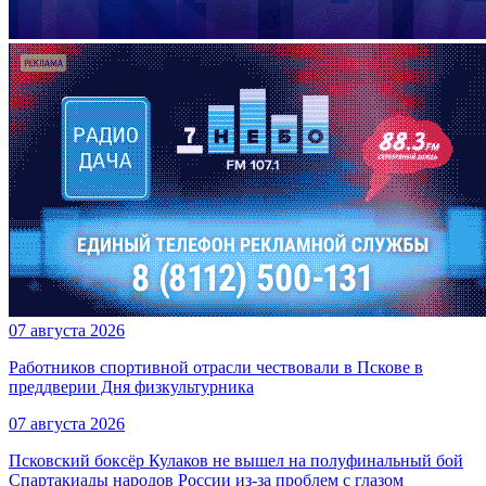
07 августа 2026
Работников спортивной отрасли чествовали в Пскове в
преддверии Дня физкультурника
07 августа 2026
Псковский боксёр Кулаков не вышел на полуфинальный бой
Спартакиады народов России из-за проблем с глазом