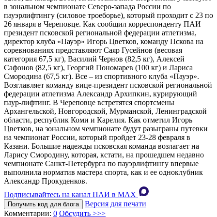
в зональном чемпионате Северо-запада России по
пауэрлифтингу (силовое троеборье), который проходит с 23 по
26 января в Череповце. Как сообщил корреспонденту ПАИ
президент псковской региональной федерации атлетизма,
директор клуба «Пауэр» Игорь Цветков, команду Пскова на
соревнованиях представляют Саяр Гусейнов (весовая
категория 67,5 кг), Василий Чернов (82,5 кг), Алексей
Сафонов (82,5 кг), Георгий Пономарев (100 кг) и Лариса
Смородина (67,5 кг). Все – из спортивного клуба «Пауэр».
Возглавляет команду вице-президент псковской региональной
федерации атлетизма Александр Архипкин, курирующий
паур-лифтинг. В Череповце встретятся спортсмены
Архангельской, Новгородской, Мурманской, Ленинградской
области, республик Коми и Карелия. Как отметил Игорь
Цветков, на зональном чемпионате будут разыграны путевки
на чемпионат России, который пройдет 23-28 февраля в
Казани. Большие надежды псковская команда возлагает на
Ларису Смородину, которая, кстати, на прошедшем недавно
чемпионате Санкт-Петербурга по пауэрлифтингу впервые
выполнила норматив мастера спорта, как и ее одноклубник
Александр Прокуденков.
Подписывайтесь на канал ПАИ в MAХ
Версия для печати
Получить код для блога
Комментарии:
0
Обсудить >>>