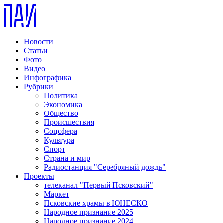
Новости
Статьи
Фото
Видео
Инфографика
Рубрики
Политика
Экономика
Общество
Происшествия
Соцсфера
Культура
Спорт
Страна и мир
Радиостанция "Серебряный дождь"
Проекты
телеканал "Первый Псковский"
Маркет
Псковские храмы в ЮНЕСКО
Народное признание 2025
Народное признание 2024