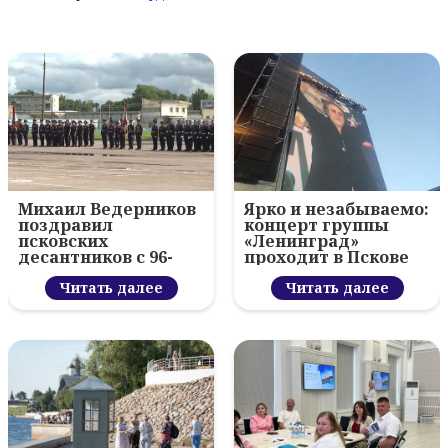
Михаил Ведерников
Ярко и незабываемо:
поздравил
концерт группы
псковских
«Ленинград»
десантников с 96-
проходит в Пскове
летием ВДВ и
вручил награды
Читать далее
Читать далее