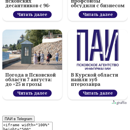
псковских
профсоюзы
десантников с 96-
обсудили с бизнесом
летием ВДВ и
новый цифровой
вручил награды
Читать далее
проект
Читать далее
Погода в Псковской
В Курской области
области 7 августа:
нашли зуб
до +25 и грозы
птерозавра
Читать далее
Читать далее
ПАИ в Telegram