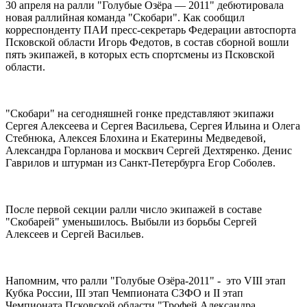
30 апреля на ралли "Голубые Озёра — 2011" дебютировала
новая раллийная команда "Скобари". Как сообщил
корреспонденту ПАИ пресс-секретарь Федерации автоспорта
Псковской области Игорь Федотов, в состав сборной вошли
пять экипажей, в которых есть спортсмены из Псковской
области.
"Скобари" на сегодняшней гонке представляют экипажи
Сергея Алексеева и Сергея Васильева, Сергея Ильина и Олега
Стебнюка, Алексея Блохина и Екатерины Медведевой,
Александра Горланова и москвич Сергей Дехтяренко. Денис
Гаврилов и штурман из Санкт-Петербурга Егор Соболев.
После первой секции ралли число экипажей в составе
"Скобарей" уменьшилось. Выбыли из борьбы Сергей
Алексеев и Сергей Васильев.
Напомним, что ралли "Голубые Озёра-2011" - это VIII этап
Кубка России, III этап Чемпионата CЗФО и II этап
Чемпионата Псковской области "Трофей Александра