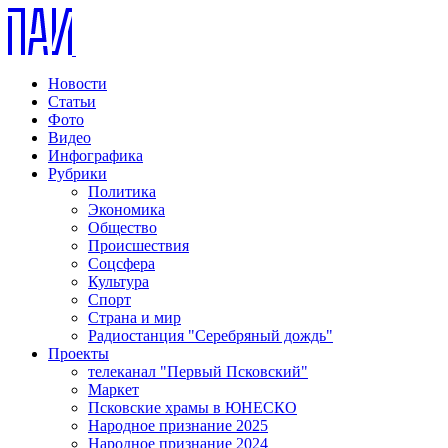
Новости
Статьи
Фото
Видео
Инфографика
Рубрики
Политика
Экономика
Общество
Происшествия
Соцсфера
Культура
Спорт
Страна и мир
Радиостанция "Серебряный дождь"
Проекты
телеканал "Первый Псковский"
Маркет
Псковские храмы в ЮНЕСКО
Народное признание 2025
Народное признание 2024