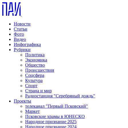
Новости
Статьи
Фото
Видео
Инфографика
Рубрики
Политика
Экономика
Общество
Происшествия
Соцсфера
Культура
Спорт
Страна и мир
Радиостанция "Серебряный дождь"
Проекты
телеканал "Первый Псковский"
Маркет
Псковские храмы в ЮНЕСКО
Народное признание 2025
Народное признание 2024