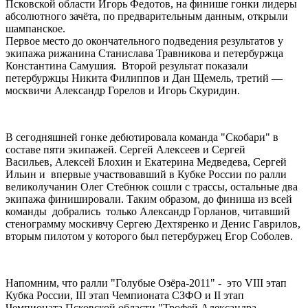
Псковской области Игорь Федотов, на финише гонки лидеры
абсолютного зачёта, по предварительным данным, открыли
шампанское.
Первое место до окончательного подведения результатов у
экипажа рижанина Станислава Травникова и петербуржца
Константина Самушия. Второй результат показали
петербуржцы Никита Филиппов и Дан Щемель, третий —
москвичи Александр Горелов и Игорь Скуридин.
В сегодняшней гонке дебютировала команда "Скобари" в
составе пяти экипажей. Сергей Алексеев и Сергей
Васильев, Алексей Блохин и Екатерина Медведева, Сергей
Ильин и впервые участвовавший в Кубке России по ралли
великолучанин Олег Стебнюк сошли с трассы, остальные два
экипажа финишировали. Таким образом, до финиша из всей
команды добрались только Александр Горланов, читавший
стенограмму москивчу Сергею Дехтяренко и Денис Гаврилов,
вторым пилотом у которого был петербуржец Егор Соболев.
Напомним, что ралли "Голубые Озёра-2011" - это VIII этап
Кубка России, III этап Чемпионата CЗФО и II этап
Чемпионата Псковской области "Трофей Александра