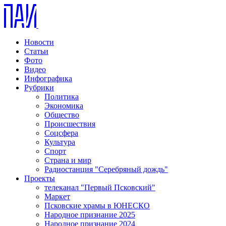
Новости
Статьи
Фото
Видео
Инфографика
Рубрики
Политика
Экономика
Общество
Происшествия
Соцсфера
Культура
Спорт
Страна и мир
Радиостанция "Серебряный дождь"
Проекты
телеканал "Первый Псковский"
Маркет
Псковские храмы в ЮНЕСКО
Народное признание 2025
Народное признание 2024