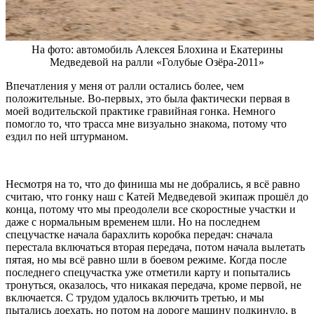
На фото: автомобиль Алексея Блохина и Екатерины
Медведевой на ралли «Голубые Озёра-2011»
Впечатления у меня от ралли остались более, чем
положительные. Во-первых, это была фактически первая в
моей водительской практике гравийная гонка. Немного
помогло то, что трасса мне визуально знакома, потому что
ездил по ней штурманом.
Несмотря на то, что до финиша мы не добрались, я всё равно
считаю, что гонку наш с Катей Медведевой экипаж прошёл до
конца, потому что мы преодолели все скоростные участки и
даже с нормальным временем шли. Но на последнем
спецучастке начала барахлить коробка передач: сначала
перестала включаться вторая передача, потом начала вылетать
пятая, но мы всё равно шли в боевом режиме. Когда после
последнего спецучастка уже отметили карту и попытались
тронуться, оказалось, что никакая передача, кроме первой, не
включается. С трудом удалось включить третью, и мы
пытались доехать, но потом на дороге машину подкинуло, в