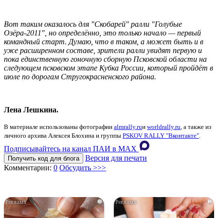
Вот таким оказалось для "Скобарей" ралли "Голубые
Озёра-2011", но определённо, это только начало — первый
командный старт. Думаю, что в таком, а может быть и в
уже расширенном составе, зрители ралли увидят первую и
пока единственную гоночную сборную Псковской области на
следующем псковском этапе Кубка России, который пройдёт в
июле по дорогам Стругокрасненского района.
Лена Лешкина.
В материале использованы фотографии
almrally.ru
и
worldrally.ru
, а также из
личного архива Алексея Блохина и группы
PSKOV RALLY "Вконтакте"
.
Подписывайтесь на канал ПАИ в MAХ
Версия для печати
Получить код для блога
Комментарии:
0
Обсудить >>>
i
i