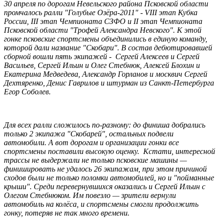
30 апреля по дорогам Невельского района Псковской области
промчалось ралли "Голубые Озёра-2011" - VIII этап Кубка
России, III этап Чемпионата CЗФО и II этап Чемпионата
Псковской области "Трофей Александра Невского". К этой
гонке псковские спортсмены объединились в единую команду,
которой дали название "Скобари". В состав дебютировавшей
сборной вошли пять экипажей - Сергей Алексеев и Сергей
Васильев, Сергей Ильин и Олег Стебнюк, Алексей Блохин и
Екатерина Медведева, Александр Горланов и москвич Сергей
Дехтяренко, Денис Гаврилов и штурман из Санкт-Петербурга
Егор Соболев.
Для всех ралли сложилось по-разному: до финиша добрались
только 2 экипажа "Скобарей", остальных подвели
автомобили. А вот дорогам и организации гонки все
спортсмены поставили высокую оценку. Кстати, интересной
трассы не выдержали не только псковские машины —
финишировать не удалось 26 экипажам, при этом причиной
сходов были не только поломки автомобилей, но и "пойманные
крыши". Среди перевернувшихся оказались и Сергей Ильин с
Олегом Стебнюком. Им повезло — зрители вернули
автомобиль на колёса, и спортсмены смогли продолжить
гонку, потеряв не так много времени.