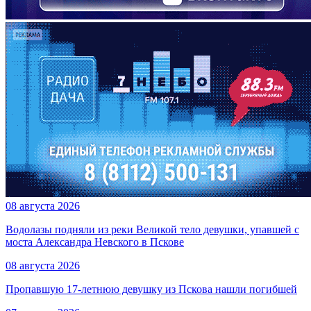
08 августа 2026
Водолазы подняли из реки Великой тело девушки, упавшей с
моста Александра Невского в Пскове
08 августа 2026
Пропавшую 17-летнюю девушку из Пскова нашли погибшей