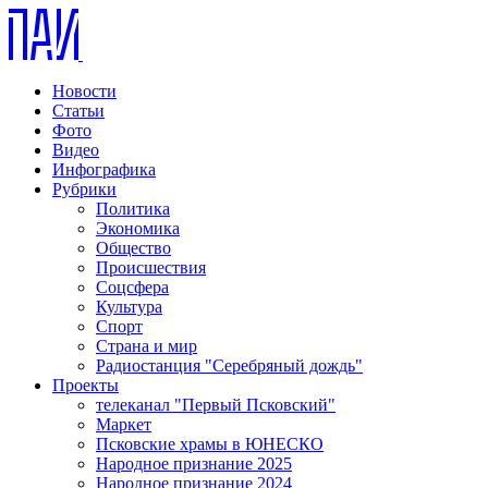
Новости
Статьи
Фото
Видео
Инфографика
Рубрики
Политика
Экономика
Общество
Происшествия
Соцсфера
Культура
Спорт
Страна и мир
Радиостанция "Серебряный дождь"
Проекты
телеканал "Первый Псковский"
Маркет
Псковские храмы в ЮНЕСКО
Народное признание 2025
Народное признание 2024