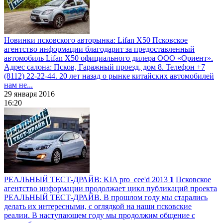
Новинки псковского авторынка: Lifan X50
Псковское
агентство информации благодарит за предоставленный
автомобиль Lifan X50 официального дилера ООО «Ориент».
Адрес салона: Псков, Гаражный проезд, дом 8. Телефон +7
(8112) 22-22-44. 20 лет назад о рынке китайских автомобилей
нам не...
29 января 2016
16:20
РЕАЛЬНЫЙ ТЕСТ-ДРАЙВ: KIA pro_cee'd 2013
1
Псковское
агентство информации продолжает цикл публикаций проекта
РЕАЛЬНЫЙ ТЕСТ-ДРАЙВ. В прошлом году мы старались
делать их интересными, с оглядкой на наши псковские
реалии. В наступающем году мы продолжим общение с