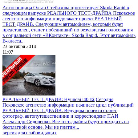
Автогонщица Ольга Стебихова протестирует Skoda Rapid в
следующем выпуске РЕАЛЬНОГО ТЕСТ-ДРАЙВА
Псковское
агентство информации продолжает проект РЕАЛЬНЫЙ
ТЕСТ-ДРАЙВ. Следующим автомобилем, который будет
представлен, станет победивший по результатам голосования
в социальной сети «ВКонтакте» Skoda Rapid. Этот автомобиль
B-класса...
23 октября 2014
11:07
РЕАЛЬНЫЙ ТЕСТ-ДРАЙВ: Hyundai i40
12
Сегодня
Псковское агентство информации начинает цикл публикаций
РЕАЛЬНЫЙ ТЕСТ-ДРАЙВ. Ведущим проекта станет
фотограф, автопутешественник и корреспондент ПАИ
Александр Сидоренко. Все тест-драйвы будут проходить на
бесплатной основе. Мы не платим...
версия для слабовидящих