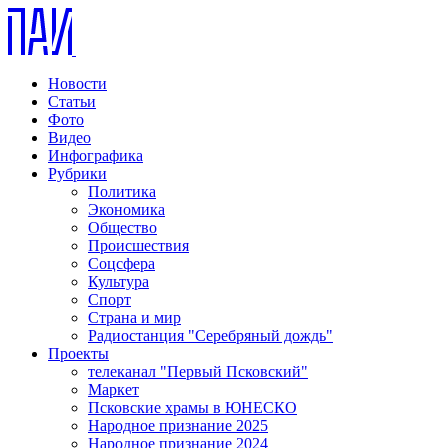
Новости
Статьи
Фото
Видео
Инфографика
Рубрики
Политика
Экономика
Общество
Происшествия
Соцсфера
Культура
Спорт
Страна и мир
Радиостанция "Серебряный дождь"
Проекты
телеканал "Первый Псковский"
Маркет
Псковские храмы в ЮНЕСКО
Народное признание 2025
Народное признание 2024