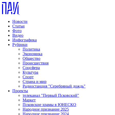
Новости
Статьи
Фото
Видео
Инфографика
Рубрики
Политика
Экономика
Общество
Происшествия
Соцсфера
Культура
Спорт
Страна и мир
Радиостанция "Серебряный дождь"
Проекты
телеканал "Первый Псковский"
Маркет
Псковские храмы в ЮНЕСКО
Народное признание 2025
Народное признание 2024