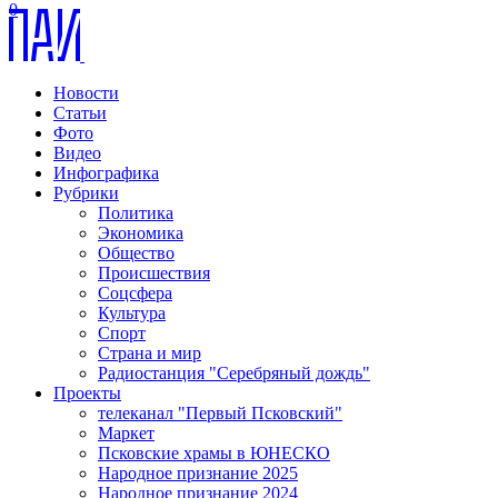
0
Новости
Статьи
Фото
Видео
Инфографика
Рубрики
Политика
Экономика
Общество
Происшествия
Соцсфера
Культура
Спорт
Страна и мир
Радиостанция "Серебряный дождь"
Проекты
телеканал "Первый Псковский"
Маркет
Псковские храмы в ЮНЕСКО
Народное признание 2025
Народное признание 2024