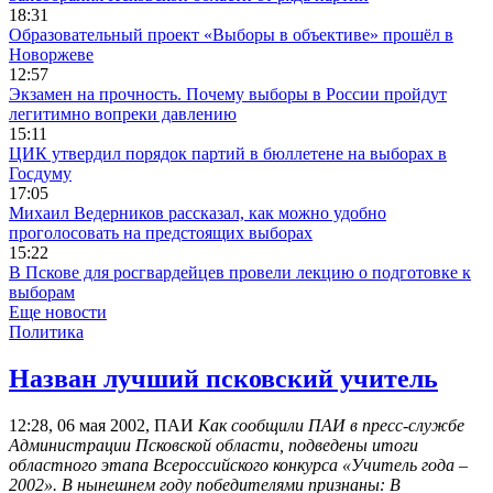
18:31
Образовательный проект «Выборы в объективе» прошёл в
Новоржеве
12:57
Экзамен на прочность. Почему выборы в России пройдут
легитимно вопреки давлению
15:11
ЦИК утвердил порядок партий в бюллетене на выборах в
Госдуму
17:05
Михаил Ведерников рассказал, как можно удобно
проголосовать на предстоящих выборах
15:22
В Пскове для росгвардейцев провели лекцию о подготовке к
выборам
Еще новости
Политика
Назван лучший псковский учитель
12:28, 06 мая 2002, ПАИ
Как сообщили ПАИ в пресс-службе
Администрации Псковской области, подведены итоги
областного этапа Всероссийского конкурса «Учитель года –
2002». В нынешнем году победителями признаны: В