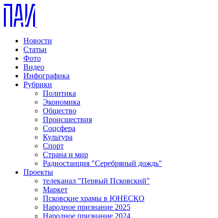
Новости
Статьи
Фото
Видео
Инфографика
Рубрики
Политика
Экономика
Общество
Происшествия
Соцсфера
Культура
Спорт
Страна и мир
Радиостанция "Серебряный дождь"
Проекты
телеканал "Первый Псковский"
Маркет
Псковские храмы в ЮНЕСКО
Народное признание 2025
Народное признание 2024