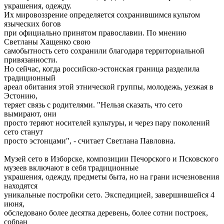
украшения, одежду.
Их мировоззрение определяется сохранившимся культом
языческих богов
при официально принятом православии. По мнению
Светланы Хащенко свою
самобытность сето сохранили благодаря территориальной
привязанности.
Но сейчас, когда российско-эстонская граница разделила
традиционный
ареал обитания этой этнической группы, молодежь, уезжая в
Эстонию,
теряет связь с родителями. "Нельзя сказать, что сето
вымирают, они
просто теряют носителей культуры, и через пару поколений
сето станут
просто эстонцами", - считает Светлана Павловна.
Музей сето в Изборске, композиции Печорского и Псковского
музеев включают в себя традиционные
украшения, одежду, предметы быта, но на грани исчезновения
находятся
уникальные постройки сето. Экспедицией, завершившейся 4
июня,
обследовано более десятка деревень, более сотни построек,
собран