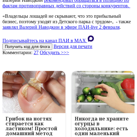
Валерий Наводкин
рекомендовал обращаться в полицию по
фактам противоправных действий со стороны конкурентов.
«Владельцы лошадей не скрывают, что это прибыльный
бизнес, поэтому уходят из Детского парка с трудом», - также
заявлял Валерий Наводкин в эфире ПАИ-live 2 февраля
.
Подписывайтесь на канал ПАИ в MAХ
Версия для печати
Получить код для блога
Комментарии:
27
Обсудить >>>
i
i
Грибок на ногтях
Никогда не храните
стирается как
огурцы в
ластиком! Простой
холодильнике: есть
домашний метод
один маленький