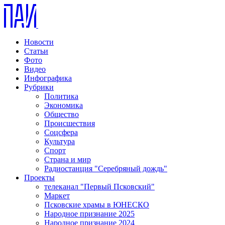
Новости
Статьи
Фото
Видео
Инфографика
Рубрики
Политика
Экономика
Общество
Происшествия
Соцсфера
Культура
Спорт
Страна и мир
Радиостанция "Серебряный дождь"
Проекты
телеканал "Первый Псковский"
Маркет
Псковские храмы в ЮНЕСКО
Народное признание 2025
Народное признание 2024