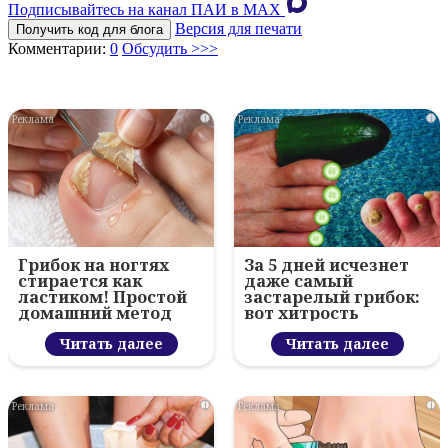
Подписывайтесь на канал ПАИ в MAХ
Версия для печати
Получить код для блога
Комментарии:
0
Обсудить >>>
i
i
Грибок на ногтях
За 5 дней исчезнет
стирается как
даже самый
ластиком! Простой
застарелый грибок:
домашний метод
вот хитрость
Читать далее
Читать далее
i
i