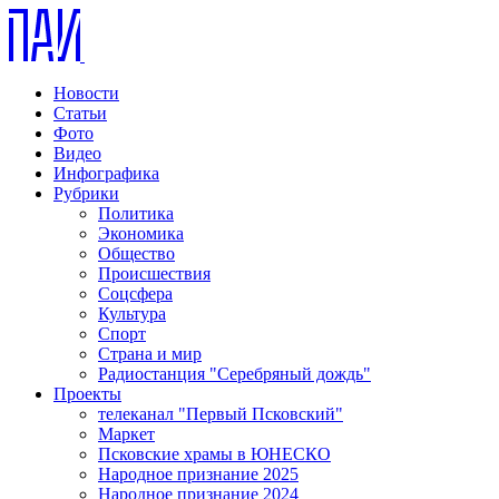
Новости
Статьи
Фото
Видео
Инфографика
Рубрики
Политика
Экономика
Общество
Происшествия
Соцсфера
Культура
Спорт
Страна и мир
Радиостанция "Серебряный дождь"
Проекты
телеканал "Первый Псковский"
Маркет
Псковские храмы в ЮНЕСКО
Народное признание 2025
Народное признание 2024