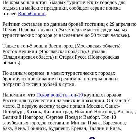
Печоры вошли в топ-5 малых туристических городов для
отдыха на майские праздники, сообщает сервис поиска
отелей
RoomGuru.ru
.
Рейтинг составлен по данным броней гостиниц с 29 апреля по
10 мая. Печоры заняли в нём четвёртое место среди малых
туристических городов (с населением до 50 тысяч человек).
Также в топ-5 вошли Звенигород (Московская область),
Ростов Великий (Ярославская область), Суздаль
(Владимирская область) и Старая Русса (Новгородская
область).
По данным сервиса, в малых туристических городах
бронируют проживание в среднем на полторы ночи и
потратят 3 тысячи рублей в сутки.
Напомним, что
Псков вошёл в топ-10
крупных городов
России для путешествий на майские праздники. Он занял 7
место. В первую десятку также попали Москва, Санкт-
Петербург, Казань, Калининград, Нижний Новгород, Вологда,
Великий Новгород, Сергиев Посад и Выборг. Топ-10
зарубежных городов составили Минск, Прага, Барселона,
Баку, Вена, Тбилиси, Будапешт, Ереван, Таллин и Рига.