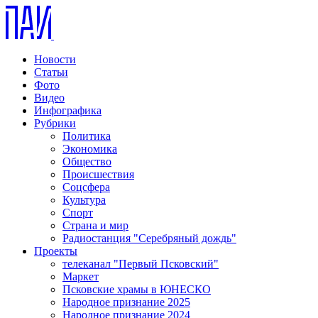
Новости
Статьи
Фото
Видео
Инфографика
Рубрики
Политика
Экономика
Общество
Происшествия
Соцсфера
Культура
Спорт
Страна и мир
Радиостанция "Серебряный дождь"
Проекты
телеканал "Первый Псковский"
Маркет
Псковские храмы в ЮНЕСКО
Народное признание 2025
Народное признание 2024