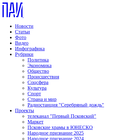
Новости
Статьи
Фото
Видео
Инфографика
Рубрики
Политика
Экономика
Общество
Происшествия
Соцсфера
Культура
Спорт
Страна и мир
Радиостанция "Серебряный дождь"
Проекты
телеканал "Первый Псковский"
Маркет
Псковские храмы в ЮНЕСКО
Народное признание 2025
Народное признание 2024