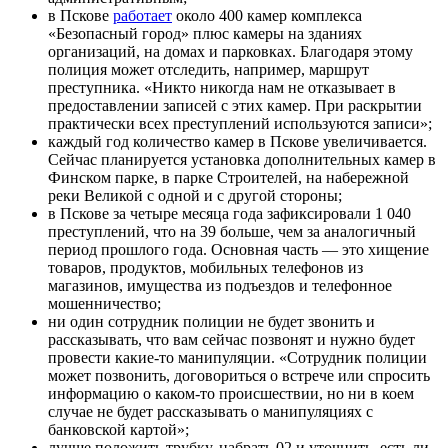
в Пскове
работает
около 400 камер комплекса
«Безопасный город» плюс камеры на зданиях
организаций, на домах и парковках. Благодаря этому
полиция может отследить, например, маршрут
преступника. «Никто никогда нам не отказывает в
предоставлении записей с этих камер. При раскрытии
практически всех преступлений используются записи»;
каждый год количество камер в Пскове увеличивается.
Сейчас планируется установка дополнительных камер в
Финском парке, в парке Строителей, на набережной
реки Великой с одной и с другой стороны;
в Пскове за четыре месяца года зафиксировали 1 040
преступлений, что на 39 больше, чем за аналогичный
период прошлого года. Основная часть — это хищение
товаров, продуктов, мобильных телефонов из
магазинов, имущества из подъездов и телефонное
мошенничество;
ни один сотрудник полиции не будет звонить и
рассказывать, что вам сейчас позвонят и нужно будет
провести какие-то манипуляции. «Сотрудник полиции
может позвонить, договориться о встрече или спросить
информацию о каком-то происшествии, но ни в коем
случае не будет рассказывать о манипуляциях с
банковской картой»;
лучше положить трубку, набрать 02 и уточнить, есть ли