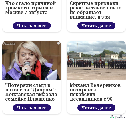
Что стало причиной
Скрытые признаки
громкого взрыва в
рака: на такое никто
Москве 7 августа
не обращает
внимание, а зря!
Читать далее
Читать далее
i
"Потеряли стыд в
Михаил Ведерников
погоне за "Диором":
поздравил
Поплавская вмазала
псковских
семейке Плющенко
десантников с 96-
летием ВДВ и
Читать далее
вручил награды
Читать далее