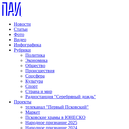
Новости
Статьи
Фото
Видео
Инфографика
Рубрики
Политика
Экономика
Общество
Происшествия
Соцсфера
Культура
Спорт
Страна и мир
Радиостанция "Серебряный дождь"
Проекты
телеканал "Первый Псковский"
Маркет
Псковские храмы в ЮНЕСКО
Народное признание 2025
Народное признание 2024