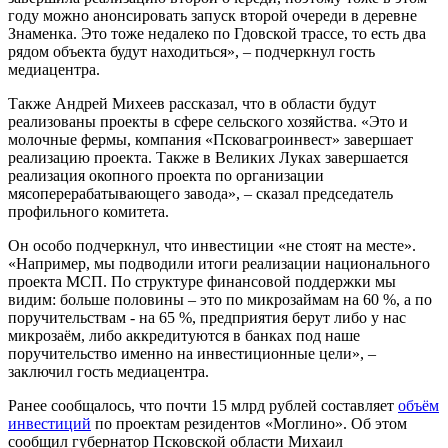
году можно анонсировать запуск второй очереди в деревне
Знаменка. Это тоже недалеко по Гдовской трассе, то есть два
рядом объекта будут находиться», – подчеркнул гость
медиацентра.
Также Андрей Михеев рассказал, что в области будут
реализованы проекты в сфере сельского хозяйства. «Это и
молочные фермы, компания «Псковагроинвест» завершает
реализацию проекта. Также в Великих Луках завершается
реализация окопного проекта по организации
мясоперерабатывающего завода», – сказал председатель
профильного комитета.
Он особо подчеркнул, что инвестиции «не стоят на месте».
«Например, мы подводили итоги реализации национального
проекта МСП. По структуре финансовой поддержки мы
видим: больше половины – это по микрозаймам на 60 %, а по
поручительствам - на 65 %, предприятия берут либо у нас
микрозаём, либо аккредитуются в банках под наше
поручительство именно на инвестиционные цели», –
заключил гость медиацентра.
Ранее сообщалось, что почти 15 млрд рублей составляет
объём
инвестиций
по проектам резидентов «Моглино». Об этом
сообщил губернатор Псковской области Михаил