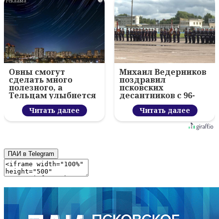
i
Овны смогут
Михаил Ведерников
сделать много
поздравил
полезного, а
псковских
Тельцам улыбнется
десантников с 96-
удача
летием ВДВ и
Читать далее
вручил награды
Читать далее
ПАИ в Telegram