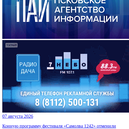
07 августа 2026
Конную программу фестиваля «Самолва 1242» отменили