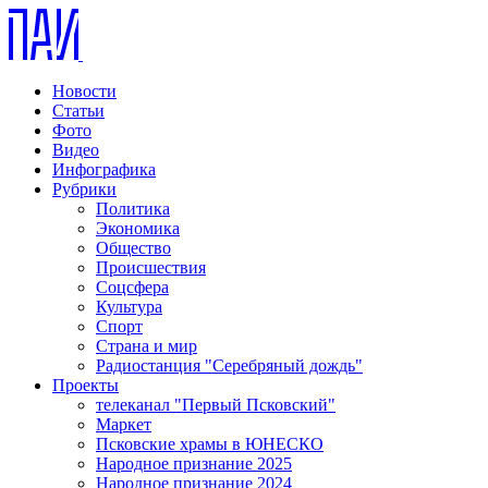
Новости
Статьи
Фото
Видео
Инфографика
Рубрики
Политика
Экономика
Общество
Происшествия
Соцсфера
Культура
Спорт
Страна и мир
Радиостанция "Серебряный дождь"
Проекты
телеканал "Первый Псковский"
Маркет
Псковские храмы в ЮНЕСКО
Народное признание 2025
Народное признание 2024