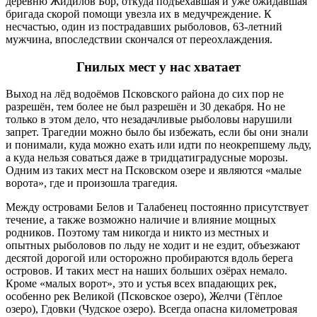
деревню Жидилов Бор, откуда подъехавшая и уже ожидавшая
бригада скорой помощи увезла их в медучреждение. К
несчастью, один из пострадавших рыболовов, 63-летний
мужчина, впоследствии скончался от переохлаждения.
Гнилых мест у нас хватает
Выход на лёд водоёмов Псковского района до сих пор не
разрешён, тем более не был разрешён и 30 декабря. Но не
только в этом дело, что незадачливые рыболовы нарушили
запрет. Трагедии можно было бы избежать, если бы они знали
и понимали, куда можно ехать или идти по неокрепшему льду,
а куда нельзя соваться даже в тридцатиградусные морозы.
Одним из таких мест на Псковском озере и являются «малые
ворота», где и произошла трагедия.
Между островами Белов и Талабенец постоянно присутствует
течение, а также возможно наличие и влияние мощных
родников. Поэтому там никогда и никто из местных и
опытных рыболовов по льду не ходит и не ездит, объезжают
десятой дорогой или осторожно пробираются вдоль берега
островов. И таких мест на наших больших озёрах немало.
Кроме «малых ворот», это и устья всех впадающих рек,
особенно рек Великой (Псковское озеро), Желчи (Тёплое
озеро), Гдовки (Чудское озеро). Всегда опасна километровая