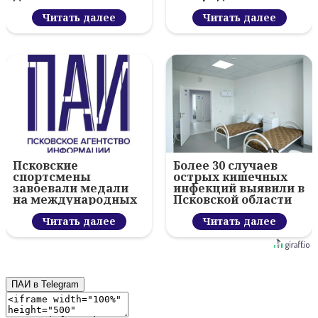
летием ВДВ и
Пскове
вручил награды
Читать далее
Читать далее
Псковские
Более 30 случаев
спортсмены
острых кишечных
завоевали медали
инфекций выявили в
на международных
Псковской области
соревнованиях в
за неделю
Абу‑Даби
Читать далее
Читать далее
ПАИ в Telegram