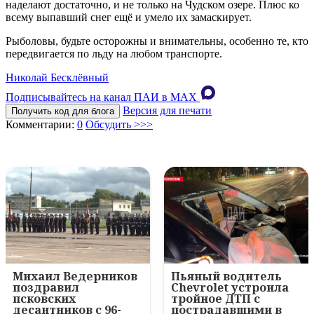
наделают достаточно, и не только на Чудском озере. Плюс ко
всему выпавший снег ещё и умело их замаскирует.
Рыболовы, будьте осторожны и внимательны, особенно те, кто
передвигается по льду на любом транспорте.
Николай Бесклёвный
Подписывайтесь на канал ПАИ в MAХ
Версия для печати
Получить код для блога
Комментарии:
0
Обсудить >>>
Михаил Ведерников
Пьяный водитель
поздравил
Chevrolet устроила
псковских
тройное ДТП с
десантников с 96-
пострадавшими в