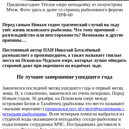
Предновогоднее Тёплое озеро неподалёку от полуострова
Мтеж. Фото здесь и далее со страниц рыболовного форума
ПРФ-60
Перед самым Новым годом трагический случай на льду
унёс жизнь псковского рыболова. Что тому причиной –
разгильдяйство или неосторожность? Возможны и другие
причины…
Постоянный автор ПАИ Николай Бесклёвный
размышляет о произошедшем, а также называет гнилые
места на Псковско-Чудском озере, которые лучше обходить
стороной даже при окрепшем на водоёмах льде.
Не лучшее завершение ушедшего года
Закончился последний месяц ушедшего года и первый месяц
зимы. И, к сожалению, закончился он очень нехорошо. Перед
Новым годом, 30 декабря, на Псковском озере между
островами Белов и Талабенец (рыболовы это место называют
«малыми воротами»)
провалился под лёд мотобуксировщик с
четырьмя рыболовами
. Всем четверым помогли выбраться из
студёной воды оказавшиеся неподалёку соседи-рыболовы и
подоспевшие сотрудники МЧС. Пострадавших доставили в