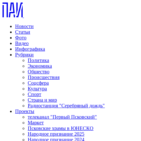
Новости
Статьи
Фото
Видео
Инфографика
Рубрики
Политика
Экономика
Общество
Происшествия
Соцсфера
Культура
Спорт
Страна и мир
Радиостанция "Серебряный дождь"
Проекты
телеканал "Первый Псковский"
Маркет
Псковские храмы в ЮНЕСКО
Народное признание 2025
Народное признание 2024