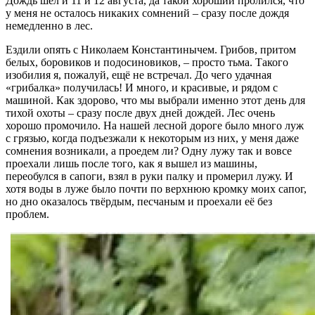
Дождь шёл и 11 и 12 августа, да такой хороший пролился, что
у меня не осталось никаких сомнений – сразу после дождя
немедленно в лес.
Ездили опять с Николаем Константинычем. Грибов, притом
белых, боровиков и подосиновиков, – просто тьма. Такого
изобилия я, пожалуй, ещё не встречал. До чего удачная
«грибалка» получилась! И много, и красивые, и рядом с
машиной. Как здорово, что мы выбрали именно этот день для
тихой охоты – сразу после двух дней дождей. Лес очень
хорошо промочило. На нашей лесной дороге было много луж
с грязью, когда подъезжали к некоторым из них, у меня даже
сомнения возникали, а проедем ли? Одну лужу так и вовсе
проехали лишь после того, как я вышел из машины,
переобулся в сапоги, взял в руки палку и промерил лужу. И
хотя воды в луже было почти по верхнюю кромку моих сапог,
но дно оказалось твёрдым, песчаным и проехали её без
проблем.