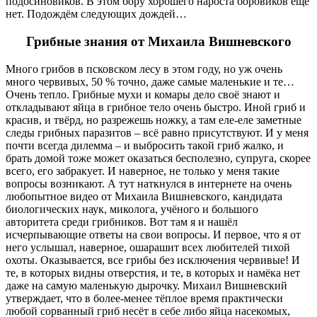
подосиновиков. В этом бору хорошего нароста боровиков ещё
нет. Подождём следующих дождей…
Грибные знания от Михаила Вишневского
Много грибов в псковском лесу в этом году, но уж очень
много червивых, 50 % точно, даже самые маленькие и те…
Очень тепло. Грибные мухи и комары дело своё знают и
откладывают яйца в грибное тело очень быстро. Иной гриб и
красив, и твёрд, но разрежешь ножку, а там еле-еле заметные
следы грибных паразитов – всё равно присутствуют. И у меня
почти всегда дилемма – и выбросить такой гриб жалко, и
брать домой тоже может оказаться бесполезно, супруга, скорее
всего, его забракует. И наверное, не только у меня такие
вопросы возникают. А тут наткнулся в интернете на очень
любопытное видео от Михаила Вишневского, кандидата
биологических наук, миколога, учёного и большого
авторитета среди грибников. Вот там я и нашёл
исчерпывающие ответы на свои вопросы. И первое, что я от
него услышал, наверное, ошарашит всех любителей тихой
охоты. Оказывается, все грибы без исключения червивые! И
те, в которых видны отверстия, и те, в которых и намёка нет
даже на самую маленькую дырочку. Михаил Вишневский
утверждает, что в более-менее тёплое время практически
любой сорванный гриб несёт в себе либо яйца насекомых,