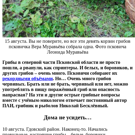
15 августа. Вы не поверите, но все эти девять корзин грибов
псковичка Вера Муравьёва собрала одна. Фото псковича
Леонида Муравьёва
Грибы в северной части Псковской области не просто
пошли, а рванули, как спринтеры. И белых, и боровиков, и
других грибов – очень много. Псковичи собирают их
рекордными объёмами
. Но… Очень много грибов
червивых. Брать или не брать, червивый или нет, можно
употреблять в пищу поражённый гриб или опасность
напрасная? На эти и другие острые грибные вопросы
вместе с учёным-микологом отвечает постоянный автор
ПАИ, грибник и рыболов Николай Бесклёвный.
Дома не усидеть…
10 августа. Гдовский район. Наконец-то. Начались
правильные, настоящие грибы – белые, боровики,