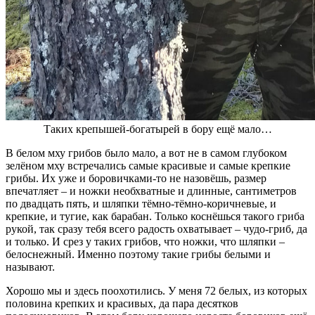
Таких крепышей-богатырей в бору ещё мало…
В белом мху грибов было мало, а вот не в самом глубоком
зелёном мху встречались самые красивые и самые крепкие
грибы. Их уже и боровичками-то не назовёшь, размер
впечатляет – и ножки необхватные и длинные, сантиметров
по двадцать пять, и шляпки тёмно-тёмно-коричневые, и
крепкие, и тугие, как барабан. Только коснёшься такого гриба
рукой, так сразу тебя всего радость охватывает – чудо-гриб, да
и только. И срез у таких грибов, что ножки, что шляпки –
белоснежный. Именно поэтому такие грибы белыми и
называют.
Хорошо мы и здесь поохотились. У меня 72 белых, из которых
половина крепких и красивых, да пара десятков