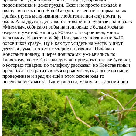
подосиновики и даже грузди. Сезон не просто начался, а
рванул во весь опор. Ещё 9 августа известий о нормальных
грибах (пусть меня извинят любители лисичек) почти не
было. А на другой день звонит товарищ и «убивает наповал»:
«Михалыч, собираю грибы на пригорках с белым мхом за
озером и уже набрал штук 90 белых и боровиков, много
маленьких. Красота и кайф. Попадаются полянки по 5–10
боровичков сразу». Ну и как тут усидеть на месте. Минут
десять я думал, потом не утерпел, позвонил Николаю
Константиновичу, и через полчаса мы уже мчались по
Гдовскому шоссе. Сначала думали приехать на те же бугорки,
о которых товарищ по телефону рассказал, но Константиныч
предложил не тратить время и рвануть чуть дальше на наши
проверенные и вряд ли ещё в этом сезоне кем-то
посещавшиеся места. Так и сделали, махнули в дальний бор.