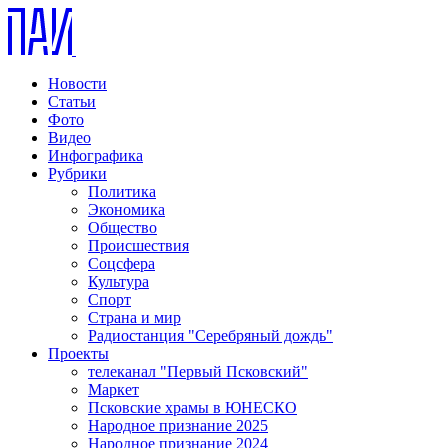
Новости
Статьи
Фото
Видео
Инфографика
Рубрики
Политика
Экономика
Общество
Происшествия
Соцсфера
Культура
Спорт
Страна и мир
Радиостанция "Серебряный дождь"
Проекты
телеканал "Первый Псковский"
Маркет
Псковские храмы в ЮНЕСКО
Народное признание 2025
Народное признание 2024