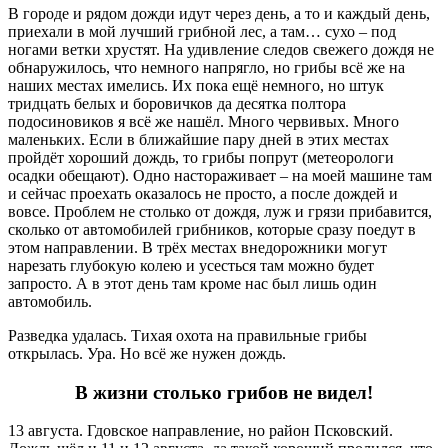
В городе и рядом дожди идут через день, а то и каждый день,
приехали в мой лучший грибной лес, а там… сухо – под
ногами ветки хрустят. На удивление следов свежего дождя не
обнаружилось, что немного напрягло, но грибы всё же на
наших местах имелись. Их пока ещё немного, но штук
тридцать белых и боровичков да десятка полтора
подосиновиков я всё же нашёл. Много червивых. Много
маленьких. Если в ближайшие пару дней в этих местах
пройдёт хороший дождь, то грибы попрут (метеорологи
осадки обещают). Одно настораживает – на моей машине там
и сейчас проехать оказалось не просто, а после дождей и
вовсе. Проблем не столько от дождя, луж и грязи прибавится,
сколько от автомобилей грибников, которые сразу поедут в
этом направлении. В трёх местах внедорожники могут
нарезать глубокую колею и усесться там можно будет
запросто. А в этот день там кроме нас был лишь один
автомобиль.
Разведка удалась. Тихая охота на правильные грибы
открылась. Ура. Но всё же нужен дождь.
В жизни столько грибов не видел!
13 августа. Гдовское направление, но район Псковский.