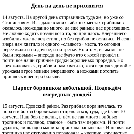
День на день не приходится
14 августа. На другой день отправились туда же, но уже со
Станиславом. И… даже в моих таёжных местах грибников
оказалось неожиданно много, да ещё раньше нас приехавших.
Не люблю ходить позади кого-то, но пришлось. Вчерашнего
изобилия уже не встретили, но без грибов не остались. И если
вчера нам хватило и одного «сладкого» места, то сегодня
переезжали и на другое, и на третье. Но и там, и там мы не
были первыми – впереди нас будто кто с косой прошёл и
почти все наши грибные грядки хорошенько проредил. Но
грех жаловаться, грибов и нам хватило, хотя вернулся домой с
урожаем втрое меньше вчерашнего, а ножками потопать
пришлось вшестеро больше.
Нарост боровиков небольшой. Подождём
очередных дождей
15 августа. Гдовский район. Раз грибная пора началась, то
пора и в бор за боровиками отправляться, туда, где были 10
августа. Наш бор не велик, в нём не так много грибных
тропинок и полянок, главное – быть там первыми. И почти
удалось, лишь одна машина приехала раньше нас. И первая же
тропинка нас откровенно порадовала – крепкие, коренастые