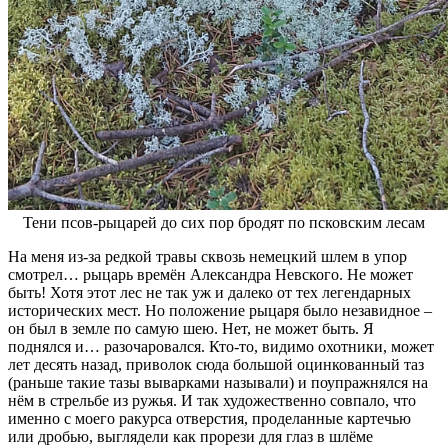
Тени псов-рыцарей до сих пор бродят по псковским лесам
На меня из-за редкой травы сквозь немецкий шлем в упор
смотрел… рыцарь времён Александра Невского. Не может
быть! Хотя этот лес не так уж и далеко от тех легендарных
исторических мест. Но положение рыцаря было незавидное –
он был в земле по самую шею. Нет, не может быть. Я
поднялся и… разочаровался. Кто-то, видимо охотники, может
лет десять назад, приволок сюда большой оцинкованный таз
(раньше такие тазы выварками называли) и поупражнялся на
нём в стрельбе из ружья. И так художественно совпало, что
именно с моего ракурса отверстия, проделанные картечью
или дробью, выглядели как прорези для глаз в шлёме