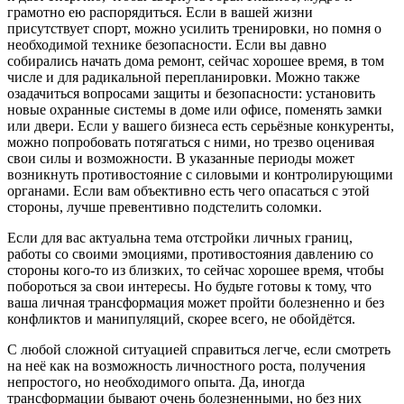
грамотно ею распорядиться. Если в вашей жизни
присутствует спорт, можно усилить тренировки, но помня о
необходимой технике безопасности. Если вы давно
собирались начать дома ремонт, сейчас хорошее время, в том
числе и для радикальной перепланировки. Можно также
озадачиться вопросами защиты и безопасности: установить
новые охранные системы в доме или офисе, поменять замки
или двери. Если у вашего бизнеса есть серьёзные конкуренты,
можно попробовать потягаться с ними, но трезво оценивая
свои силы и возможности. В указанные периоды может
возникнуть противостояние с силовыми и контролирующими
органами. Если вам объективно есть чего опасаться с этой
стороны, лучше превентивно подстелить соломки.
Если для вас актуальна тема отстройки личных границ,
работы со своими эмоциями, противостояния давлению со
стороны кого-то из близких, то сейчас хорошее время, чтобы
побороться за свои интересы. Но будьте готовы к тому, что
ваша личная трансформация может пройти болезненно и без
конфликтов и манипуляций, скорее всего, не обойдётся.
С любой сложной ситуацией справиться легче, если смотреть
на неё как на возможность личностного роста, получения
непростого, но необходимого опыта. Да, иногда
трансформации бывают очень болезненными, но без них