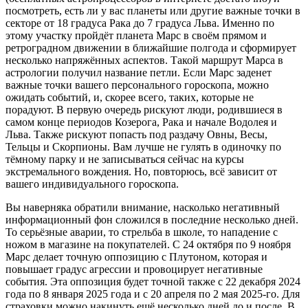
посмотреть, есть ли у вас планеты или другие важные точки в
секторе от 18 градуса Рака до 7 градуса Льва. Именно по
этому участку пройдёт планета Марс в своём прямом и
ретроградном движении в ближайшие полгода и сформирует
несколько напряжённых аспектов. Такой маршрут Марса в
астрологии получил название петли. Если Марс заденет
важные точки вашего персонального гороскопа, можно
ожидать событий, и, скорее всего, таких, которые не
порадуют. В первую очередь рискуют люди, родившиеся в
самом конце периодов Козерога, Рака и начале Водолея и
Льва. Также рискуют попасть под раздачу Овны, Весы,
Тельцы и Скорпионы. Вам лучше не гулять в одиночку по
тёмному парку и не записываться сейчас на курсы
экстремального вождения. Но, повторюсь, всё зависит от
вашего индивидуального гороскопа.
Вы наверняка обратили внимание, насколько негативный
информационный фон сложился в последние несколько дней.
То серьёзные аварии, то стрельба в школе, то нападение с
ножом в магазине на покупателей. С 24 октября по 9 ноября
Марс делает точную оппозицию с Плутоном, которая и
повышает градус агрессии и провоцирует негативные
события. Эта оппозиция будет точной также с 22 декабря 2024
года по 8 января 2025 года и с 20 апреля по 2 мая 2025-го. Для
страховки можно накинуть ещё несколько дней до и после. В