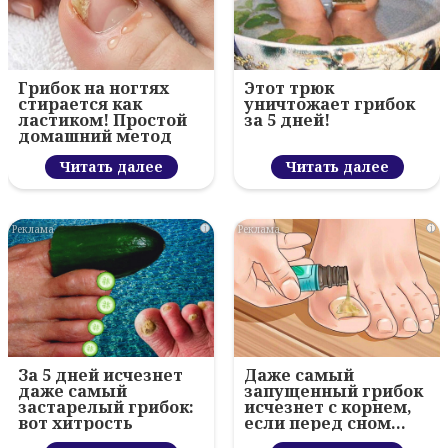
Грибок на ногтях
Этот трюк
стирается как
уничтожает грибок
ластиком! Простой
за 5 дней!
домашний метод
Читать далее
Читать далее
i
i
За 5 дней исчезнет
Даже самый
даже самый
запущенный грибок
застарелый грибок:
исчезнет с корнем,
вот хитрость
если перед сном…