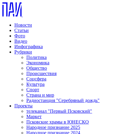
Новости
Статьи
Фото
Видео
Инфографика
Рубрики
Политика
Экономика
Общество
Происшествия
Соцсфера
Культура
Спорт
Страна и мир
Радиостанция "Серебряный дождь"
Проекты
телеканал "Первый Псковский"
Маркет
Псковские храмы в ЮНЕСКО
Народное признание 2025
Народное признание 2024