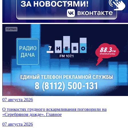
07 августа 2026
О тонкостях грудного вскармливания поговорили на
«Серебряном дожде». Главное
07 августа 2026