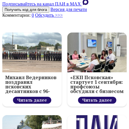
Подписывайтесь на канал ПАИ в MAХ
Версия для печати
Получить код для блога
Комментарии:
0
Обсудить >>>
Михаил Ведерников
«ЕКП Псковская»
поздравил
стартует 1 сентября:
псковских
профсоюзы
десантников с 96-
обсудили с бизнесом
летием ВДВ и
новый цифровой
вручил награды
Читать далее
проект
Читать далее