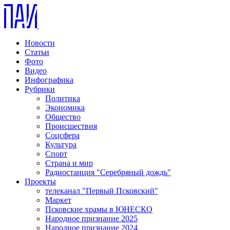
Новости
Статьи
Фото
Видео
Инфографика
Рубрики
Политика
Экономика
Общество
Происшествия
Соцсфера
Культура
Спорт
Страна и мир
Радиостанция "Серебряный дождь"
Проекты
телеканал "Первый Псковский"
Маркет
Псковские храмы в ЮНЕСКО
Народное признание 2025
Народное признание 2024