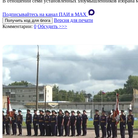
В отношении семи установленных злоумышленников избрана мер
Подписывайтесь на канал ПАИ в MAХ
Версия для печати
Получить код для блога
Комментарии:
0
Обсудить >>>