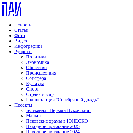
Новости
Статьи
Фото
Видео
Инфографика
Рубрики
Политика
Экономика
Общество
Происшествия
Соцсфера
Культура
Спорт
Страна и мир
Радиостанция "Серебряный дождь"
Проекты
телеканал "Первый Псковский"
Маркет
Псковские храмы в ЮНЕСКО
Народное признание 2025
Народное признание 2024