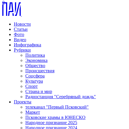
0
Новости
Статьи
Фото
Видео
Инфографика
Рубрики
Политика
Экономика
Общество
Происшествия
Соцсфера
Культура
Спорт
Страна и мир
Радиостанция "Серебряный дождь"
Проекты
телеканал "Первый Псковский"
Маркет
Псковские храмы в ЮНЕСКО
Народное признание 2025
Народное признание 2024