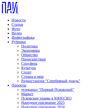
Новости
Статьи
Фото
Видео
Инфографика
Рубрики
Политика
Экономика
Общество
Происшествия
Соцсфера
Культура
Спорт
Страна и мир
Радиостанция "Серебряный дождь"
Проекты
телеканал "Первый Псковский"
Маркет
Псковские храмы в ЮНЕСКО
Народное признание 2025
Народное признание 2024