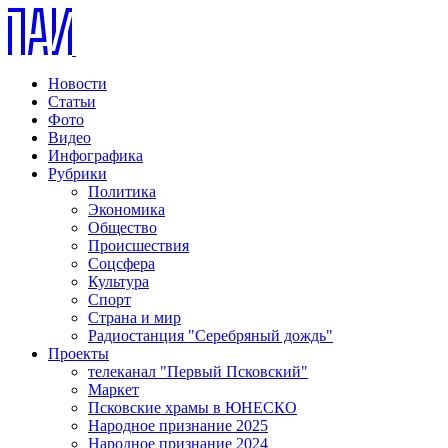
Новости
Статьи
Фото
Видео
Инфографика
Рубрики
Политика
Экономика
Общество
Происшествия
Соцсфера
Культура
Спорт
Страна и мир
Радиостанция "Серебряный дождь"
Проекты
телеканал "Первый Псковский"
Маркет
Псковские храмы в ЮНЕСКО
Народное признание 2025
Народное признание 2024