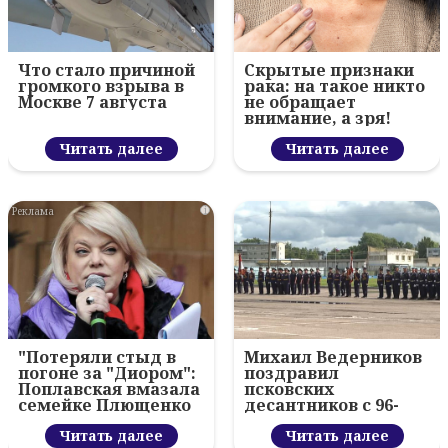
Что стало причиной
Скрытые признаки
громкого взрыва в
рака: на такое никто
Москве 7 августа
не обращает
внимание, а зря!
Читать далее
Читать далее
i
"Потеряли стыд в
Михаил Ведерников
погоне за "Диором":
поздравил
Поплавская вмазала
псковских
семейке Плющенко
десантников с 96-
летием ВДВ и
Читать далее
вручил награды
Читать далее