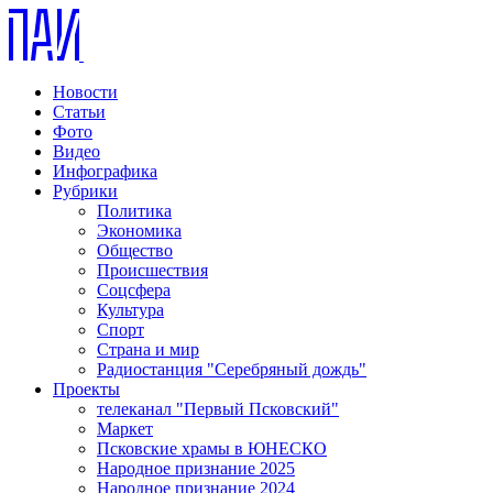
Новости
Статьи
Фото
Видео
Инфографика
Рубрики
Политика
Экономика
Общество
Происшествия
Соцсфера
Культура
Спорт
Страна и мир
Радиостанция "Серебряный дождь"
Проекты
телеканал "Первый Псковский"
Маркет
Псковские храмы в ЮНЕСКО
Народное признание 2025
Народное признание 2024