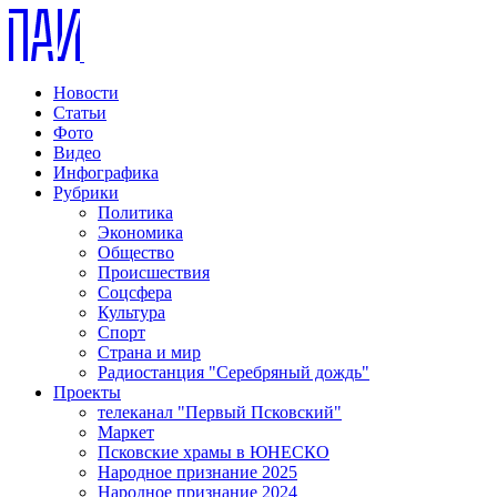
Новости
Статьи
Фото
Видео
Инфографика
Рубрики
Политика
Экономика
Общество
Происшествия
Соцсфера
Культура
Спорт
Страна и мир
Радиостанция "Серебряный дождь"
Проекты
телеканал "Первый Псковский"
Маркет
Псковские храмы в ЮНЕСКО
Народное признание 2025
Народное признание 2024