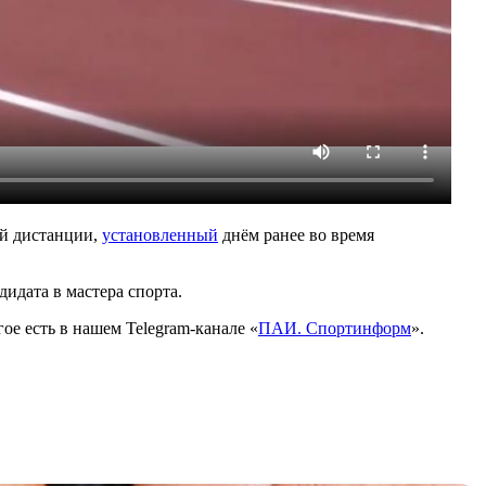
той дистанции,
установленный
днём ранее во время
идата в мастера спорта.
е есть в нашем Telegram-канале «
ПАИ. Спортинформ
».