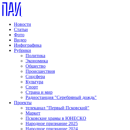
Новости
Статьи
Фото
Видео
Инфографика
Рубрики
Политика
Экономика
Общество
Происшествия
Соцсфера
Культура
Спорт
Страна и мир
Радиостанция "Серебряный дождь"
Проекты
телеканал "Первый Псковский"
Маркет
Псковские храмы в ЮНЕСКО
Народное признание 2025
Народное признание 2024