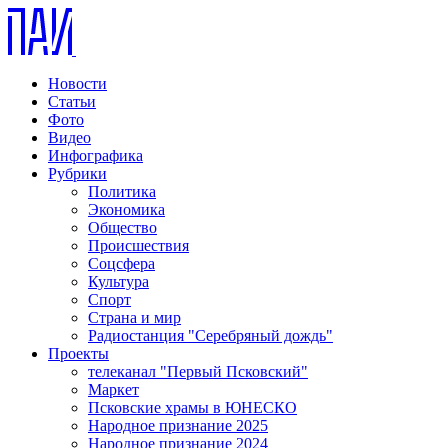
Новости
Статьи
Фото
Видео
Инфографика
Рубрики
Политика
Экономика
Общество
Происшествия
Соцсфера
Культура
Спорт
Страна и мир
Радиостанция "Серебряный дождь"
Проекты
телеканал "Первый Псковский"
Маркет
Псковские храмы в ЮНЕСКО
Народное признание 2025
Народное признание 2024