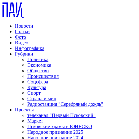
Новости
Статьи
Фото
Видео
Инфографика
Рубрики
Политика
Экономика
Общество
Происшествия
Соцсфера
Культура
Спорт
Страна и мир
Радиостанция "Серебряный дождь"
Проекты
телеканал "Первый Псковский"
Маркет
Псковские храмы в ЮНЕСКО
Народное признание 2025
Народное признание 2024