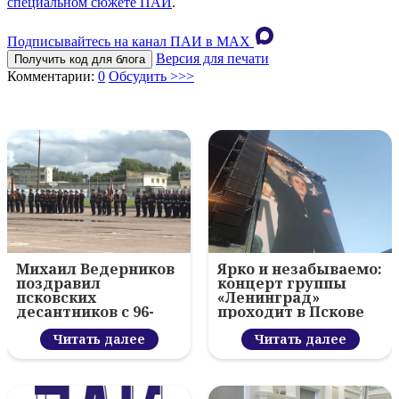
специальном сюжете ПАИ
.
Подписывайтесь на канал ПАИ в MAХ
Версия для печати
Получить код для блога
Комментарии:
0
Обсудить >>>
Михаил Ведерников
Ярко и незабываемо:
поздравил
концерт группы
псковских
«Ленинград»
десантников с 96-
проходит в Пскове
летием ВДВ и
вручил награды
Читать далее
Читать далее