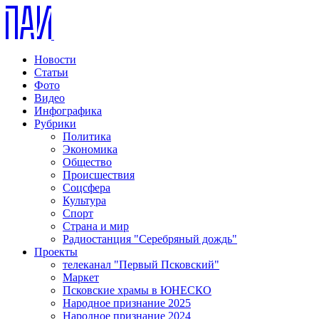
Новости
Статьи
Фото
Видео
Инфографика
Рубрики
Политика
Экономика
Общество
Происшествия
Соцсфера
Культура
Спорт
Страна и мир
Радиостанция "Серебряный дождь"
Проекты
телеканал "Первый Псковский"
Маркет
Псковские храмы в ЮНЕСКО
Народное признание 2025
Народное признание 2024