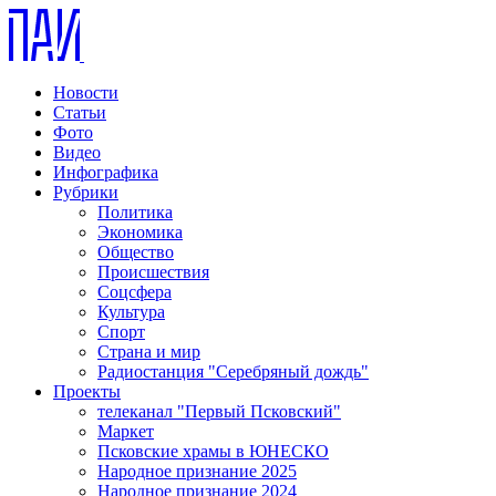
Новости
Статьи
Фото
Видео
Инфографика
Рубрики
Политика
Экономика
Общество
Происшествия
Соцсфера
Культура
Спорт
Страна и мир
Радиостанция "Серебряный дождь"
Проекты
телеканал "Первый Псковский"
Маркет
Псковские храмы в ЮНЕСКО
Народное признание 2025
Народное признание 2024