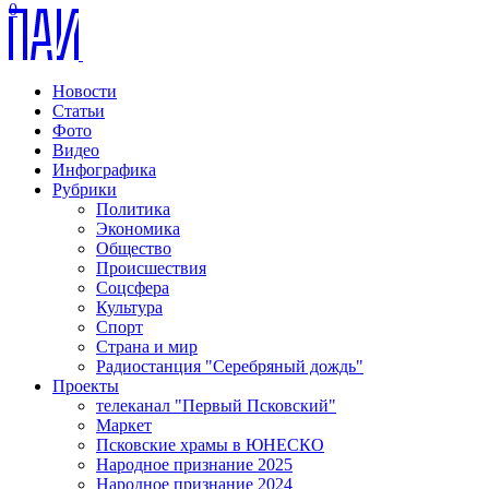
0
Новости
Статьи
Фото
Видео
Инфографика
Рубрики
Политика
Экономика
Общество
Происшествия
Соцсфера
Культура
Спорт
Страна и мир
Радиостанция "Серебряный дождь"
Проекты
телеканал "Первый Псковский"
Маркет
Псковские храмы в ЮНЕСКО
Народное признание 2025
Народное признание 2024