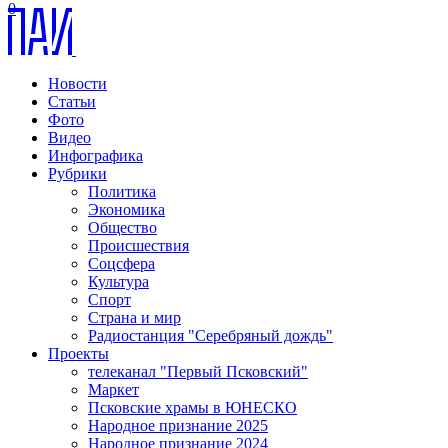
0
Новости
Статьи
Фото
Видео
Инфографика
Рубрики
Политика
Экономика
Общество
Происшествия
Соцсфера
Культура
Спорт
Страна и мир
Радиостанция "Серебряный дождь"
Проекты
телеканал "Первый Псковский"
Маркет
Псковские храмы в ЮНЕСКО
Народное признание 2025
Народное признание 2024