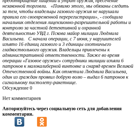
предотвращение хищений и утрат оружия, пресечение
незаконной торговли. «Помимо этого, мы обязаны следить
за тем, чтобы владельцы газового оружия не нарушали
правила его своевременной перерегистрации», - сообщила
начальник отделения лицензионно-разрешительной работы и
контролю за частной детективной и охранной
деятельностью УВД г. Пскова майор милиции Людмила
Васильева. С начала операции, с 7 июня, у нарушителей
изъято 16 единиц газового и 3 единицы охотничьего
гладкоствольного оружия. Владельцы привлечены к
административной ответственности. Также во время
операции «Газовое оружие» сотрудники милиции изъяли 6
патронов к малокалиберной винтовке и снаряд времен Великой
Отечественной войны. Как отметила Людмила Васильева,
один из граждан проявил добрую волю – выдал 6 патронов к
сигнальному пистолету-ракетнице.
Обсуждение
0
Нет комментариев
Авторизуйтесь через социальную сеть для добавления
комментария.