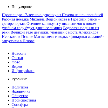
Популярное
Пропавшую 17-летнюю девушку из Пскова нашли погибшей
Рабочая поездка Михаила Ведерникова в Гдовский район –
фоторепортаж
Осенние каникулы у школьников в новом
учебном году будут длиннее зимних
Водолазы подняли из
реки Великой тело девушки, упавшей с моста Александра
Невского в Пскове
Магия света и воды: «фонарики желаний»
запустили в Пскове
Новости
Статьи
Фото
Видео
Инфографика
Рубрики:
Политика
Экономика
Общество
Происшествия
Соцсфера