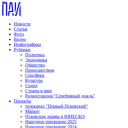
0
Новости
Статьи
Фото
Видео
Инфографика
Рубрики
Политика
Экономика
Общество
Происшествия
Соцсфера
Культура
Спорт
Страна и мир
Радиостанция "Серебряный дождь"
Проекты
телеканал "Первый Псковский"
Маркет
Псковские храмы в ЮНЕСКО
Народное признание 2025
Народное признание 2024