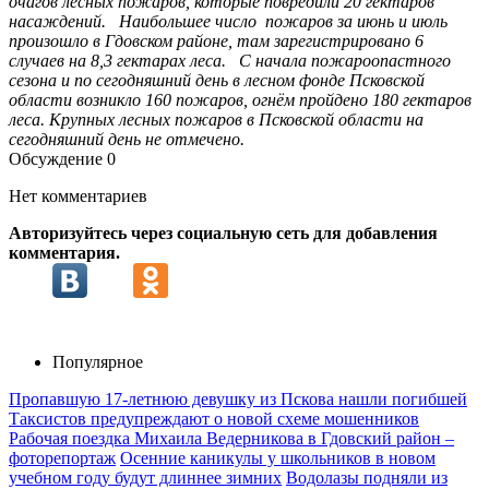
очагов лесных пожаров, которые повредили 20 гектаров
насаждений. Наибольшее число пожаров за июнь и июль
произошло в Гдовском районе, там зарегистрировано 6
случаев на 8,3 гектарах леса. С начала пожароопастного
сезона и по сегодняшний день в лесном фонде Псковской
области возникло 160 пожаров, огнём пройдено 180 гектаров
леса. Крупных лесных пожаров в Псковской области на
сегодняшний день не отмечено.
Обсуждение
0
Нет комментариев
Авторизуйтесь через социальную сеть для добавления
комментария.
Популярное
Пропавшую 17-летнюю девушку из Пскова нашли погибшей
Таксистов предупреждают о новой схеме мошенников
Рабочая поездка Михаила Ведерникова в Гдовский район –
фоторепортаж
Осенние каникулы у школьников в новом
учебном году будут длиннее зимних
Водолазы подняли из