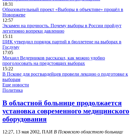
18:31
Образовательный проект «Выборы в объективе» прошёл в
Новоржеве
12:57
Экзамен на прочность. Почему выборы в России пройдут
легитимно вопреки давлению
15:11
ЦИК утвердил порядок партий в бюллетене на выборах в
Госдуму
17:05
Михаил Ведерников рассказал, как можно удобно
проголосовать на предстоящих выборах
15:22
В Пскове для росгвардейцев провели лекцию о подготовке к
выборам
Еще новости
Политика
В областной больнице продолжается
установка современного медицинского
оборудования
12:27, 13 мая 2002, ПАИ
В Псковскую областную больницу