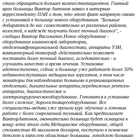
стало обращаться большее количествопациентов. Главный
врач больницы Виктор Антонов заявил в интервью
корреспонденту ПАИ о том, что этот факт напрямую связан
с установкой в больнице нового оборудования. "Больные
добираются до нас самостоятельно из различных районов,
волостей, в надежде получить более точный диагноз", -
сообщил Виктор Васильевич.Новое оборудование -
оборудование клинической лаборатории,
отделенияфункциональной диагностики, аппараты УЗИ,
компьютерный томограф -действительно позволяет
поставить более точный диагноз, аследовательно - и
улучшить качество и время лечения. Установка
идетпостепенно, сейчас в больнице уже работает более 50%
недавнопоступивших медицинских агрегатов, в том числе
мониторы для наблюденияза больными в реанимационных
отделениях, дыхательные аппараты,передвижные рентген-
аппараты, диагностическое и
электрохирургическоеоборудование. Готовится к установке
более сложное, дорогостоящееоборудование. Все
специалисты-медики уже прошли курс обучение и готовык
работе с более современной техникой. Как предполагает
ВикторАнтонов, окончательно больница будет оснащена к
концу лета этого года.Медицинское оборудование, общей
стоимостью 46 миллионов долларов, поступило в псковские
детскую и взрослую областные больницы, городскую больницу