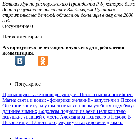
Великих Лук по распоряжению Президента РФ, которое было
дано в результате посещения Владимиром Путиным
строительства детской областной больницы в августе 2000
года.
Обсуждение
0
Нет комментариев
Авторизуйтесь через социальную сеть для добавления
комментария.
Популярное
Пропавшую 17-летнюю девушку из Пскова нашли погибшей
Магия света и воды: «фонарики желаний» запустили в Пскове
Осенние каникулы у школьников в новом учебном году будут
длиннее зимних
Водолазы подняли из реки Великой тело
девушки, упавшей с моста Александра Невского в Пскове
В
Пскове ищут 17‑летнюю девушку с татуировкой дракона
Новости