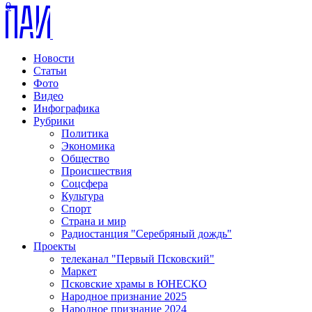
0
Новости
Статьи
Фото
Видео
Инфографика
Рубрики
Политика
Экономика
Общество
Происшествия
Соцсфера
Культура
Спорт
Страна и мир
Радиостанция "Серебряный дождь"
Проекты
телеканал "Первый Псковский"
Маркет
Псковские храмы в ЮНЕСКО
Народное признание 2025
Народное признание 2024