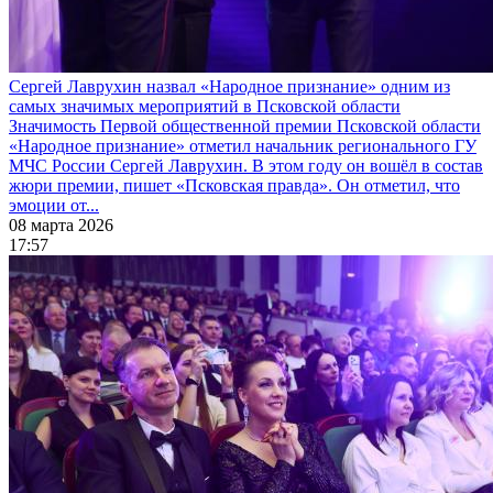
Сергей Лаврухин назвал «Народное признание» одним из
самых значимых мероприятий в Псковской области
Значимость Первой общественной премии Псковской области
«Народное признание» отметил начальник регионального ГУ
МЧС России Сергей Лаврухин. В этом году он вошёл в состав
жюри премии, пишет «Псковская правда». Он отметил, что
эмоции от...
08 марта 2026
17:57