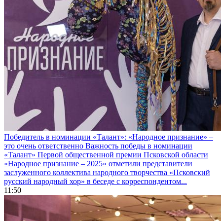
Победитель в номинации «Талант»: «Народное признание» –
это очень ответственно
Важность победы в номинации
«Талант» Первой общественной премии Псковской области
«Народное признание – 2025» отметили представители
заслуженного коллектива народного творчества «Псковский
русский народный хор» в беседе с корреспондентом...
11:50