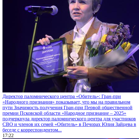
Директор паломнического центра «Обитель»: Гран-при
«Народного признания» показывает, что мы на правильном
пути
Значимость получения Гран-при Первой общественной
премии Псковской области «Народное признание – 2025»
подчеркнула директор паломнического центра для участников
СВО и членов их семей «Обитель» в Печорах Юлия Зайцева в
беседе с корреспондентом...
17:22