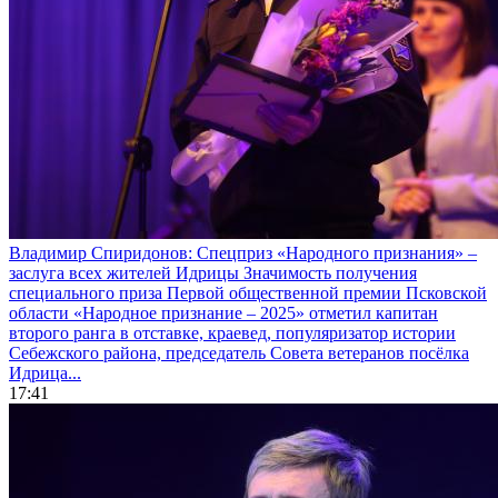
Владимир Спиридонов: Спецприз «Народного признания» –
заслуга всех жителей Идрицы
Значимость получения
специального приза Первой общественной премии Псковской
области «Народное признание – 2025» отметил капитан
второго ранга в отставке, краевед, популяризатор истории
Себежского района, председатель Совета ветеранов посёлка
Идрица...
17:41