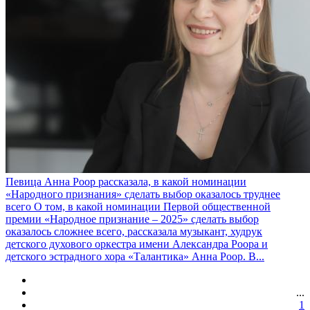
Певица Анна Роор рассказала, в какой номинации
«Народного признания» сделать выбор оказалось труднее
всего
О том, в какой номинации Первой общественной
премии «Народное признание – 2025» сделать выбор
оказалось сложнее всего, рассказала музыкант, худрук
детского духового оркестра имени Александра Роора и
детского эстрадного хора «Талантика» Анна Роор. В...
...
1