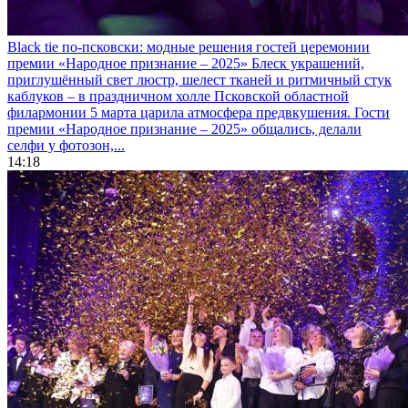
Black tie по-псковски: модные решения гостей церемонии
премии «Народное признание – 2025»
Блеск украшений,
приглушённый свет люстр, шелест тканей и ритмичный стук
каблуков – в праздничном холле Псковской областной
филармонии 5 марта царила атмосфера предвкушения. Гости
премии «Народное признание – 2025» общались, делали
селфи у фотозон,...
14:18