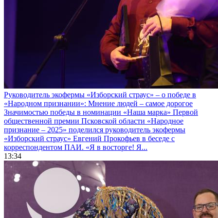
Руководитель экофермы «Изборский страус» – о победе в
«Народном признании»: Мнение людей – самое дорогое
Значимостью победы в номинации «Наша марка» Первой
общественной премии Псковской области «Народное
признание – 2025» поделился руководитель экофермы
«Изборский страус» Евгений Прокофьев в беседе с
корреспондентом ПАИ. «Я в восторге! Я...
13:34