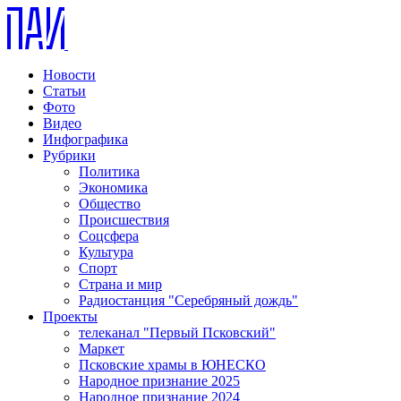
Новости
Статьи
Фото
Видео
Инфографика
Рубрики
Политика
Экономика
Общество
Происшествия
Соцсфера
Культура
Спорт
Страна и мир
Радиостанция "Серебряный дождь"
Проекты
телеканал "Первый Псковский"
Маркет
Псковские храмы в ЮНЕСКО
Народное признание 2025
Народное признание 2024