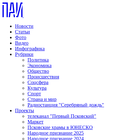
Новости
Статьи
Фото
Видео
Инфографика
Рубрики
Политика
Экономика
Общество
Происшествия
Соцсфера
Культура
Спорт
Страна и мир
Радиостанция "Серебряный дождь"
Проекты
телеканал "Первый Псковский"
Маркет
Псковские храмы в ЮНЕСКО
Народное признание 2025
Народное признание 2024