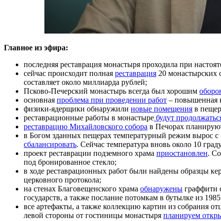
Главное из эфира:
последняя реставрация монастыря проходила при настоят
сейчас происходит полная
реставрация
20 монастырских о
составляет около миллиарда рублей;
Псково-Печерский монастырь всегда был хорошим
оборо
основная
проблема при проведении работ
– повышенная в
физики-ядерщики обнаружили
новые помещения
в пещер
реставрационные работы в монастыре
будут продолжатьс
реставрацию Михайловского собора
в Печорах планируют
в Богом зданных пещерах температурный режим вырос с 1
сбалансировать
. Сейчас температура вновь около 10 град
проект реставрации подземного храма
приостановлен
. С
под бронированное стекло;
в ходе реставрационных работ были найдены образцы кер
церковного протокола;
на стенах Благовещенского храма
обнаружены
граффити с
государств, а также послание потомкам в бутылке из 1985
все артефакты, а также коллекцию картин из собрания о
левой стороны от гостиницы монастыря
планируем откры