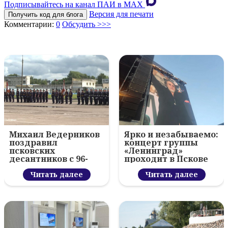
Подписывайтесь на канал ПАИ в MAХ
Версия для печати
Получить код для блога
Комментарии:
0
Обсудить >>>
Михаил Ведерников
Ярко и незабываемо:
поздравил
концерт группы
псковских
«Ленинград»
десантников с 96-
проходит в Пскове
летием ВДВ и
вручил награды
Читать далее
Читать далее