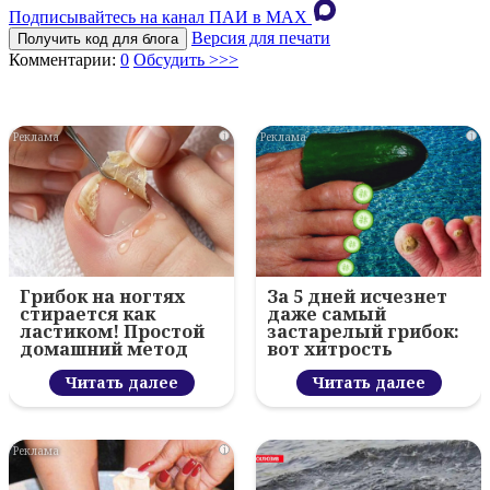
Подписывайтесь на канал ПАИ в MAХ
Версия для печати
Получить код для блога
Комментарии:
0
Обсудить >>>
i
i
Грибок на ногтях
За 5 дней исчезнет
стирается как
даже самый
ластиком! Простой
застарелый грибок:
домашний метод
вот хитрость
Читать далее
Читать далее
i