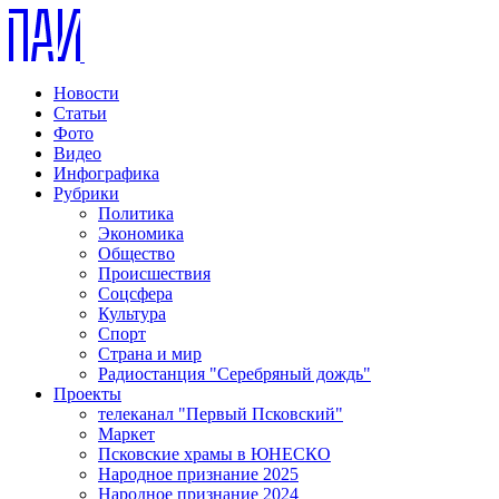
Новости
Статьи
Фото
Видео
Инфографика
Рубрики
Политика
Экономика
Общество
Происшествия
Соцсфера
Культура
Спорт
Страна и мир
Радиостанция "Серебряный дождь"
Проекты
телеканал "Первый Псковский"
Маркет
Псковские храмы в ЮНЕСКО
Народное признание 2025
Народное признание 2024