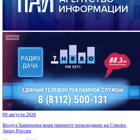
09 августа 2026
Воздух Баренцева моря принесет похолодание на Северо-
Запад России